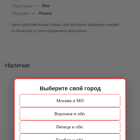
Подкладка
—
Мех
Подошва
—
Резина
Цена действительна только для интернет-магазина и может
отличаться от цен в розничных магазинах
Наличие
Выберите свой город
Москва и МО
Воронеж и обл.
Липецк и обл.
Тамбов и обл.