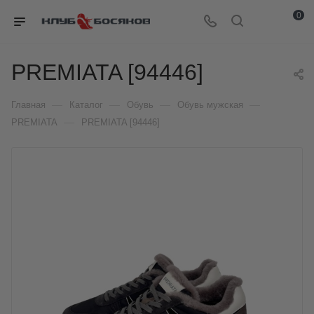
0
PREMIATA [94446]
—
—
—
—
Главная
Каталог
Обувь
Обувь мужская
—
PREMIATA
PREMIATA [94446]