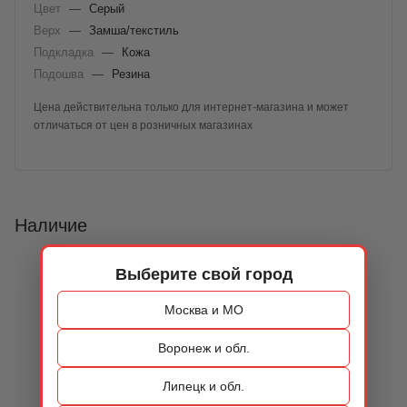
Цвет
—
Серый
Верх
—
Замша/текстиль
Подкладка
—
Кожа
Подошва
—
Резина
Цена действительна только для интернет-магазина и может
отличаться от цен в розничных магазинах
Наличие
Выберите свой город
Москва и МО
Воронеж и обл.
Липецк и обл.