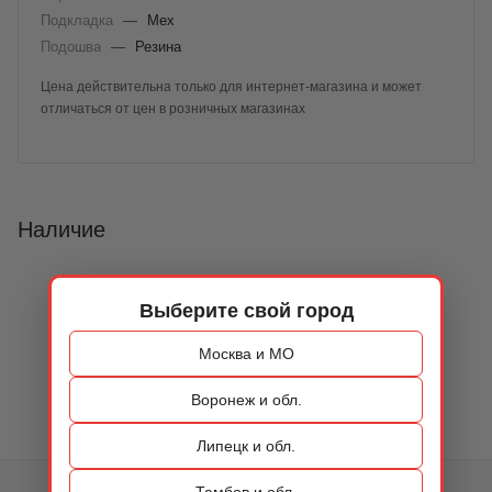
Подкладка
—
Мех
Подошва
—
Резина
Цена действительна только для интернет-магазина и может
отличаться от цен в розничных магазинах
Наличие
Выберите свой город
Москва и МО
Воронеж и обл.
Липецк и обл.
Тамбов и обл.