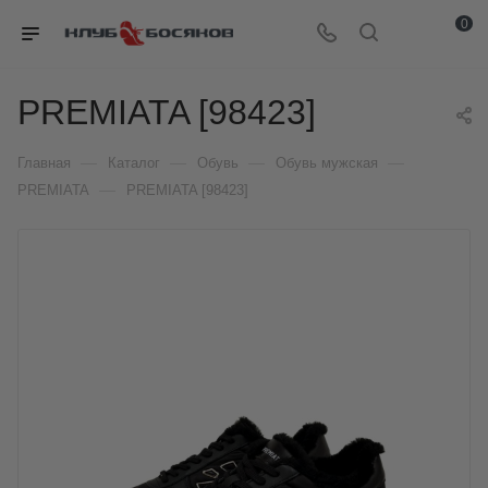
0
PREMIATA [98423]
—
—
—
—
Главная
Каталог
Обувь
Обувь мужская
—
PREMIATA
PREMIATA [98423]