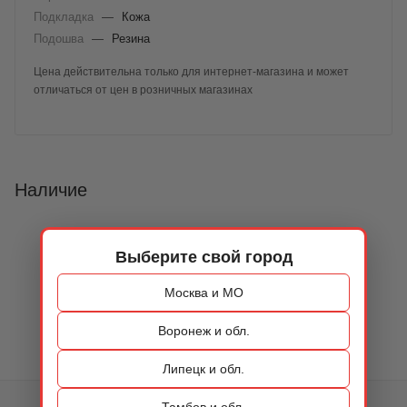
Подкладка
—
Кожа
Подошва
—
Резина
Цена действительна только для интернет-магазина и может
отличаться от цен в розничных магазинах
Наличие
Выберите свой город
Москва и МО
Воронеж и обл.
Липецк и обл.
Тамбов и обл.