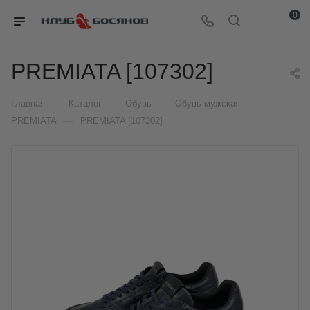
0
PREMIATA [107302]
—
—
—
—
Главная
Каталог
Обувь
Обувь мужская
—
PREMIATA
PREMIATA [107302]