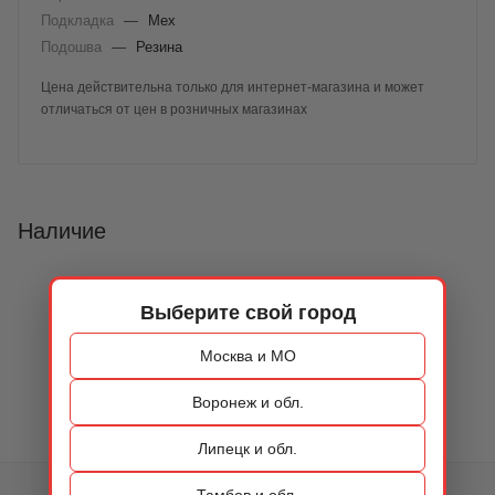
Подкладка
—
Мех
Подошва
—
Резина
Цена действительна только для интернет-магазина и может
отличаться от цен в розничных магазинах
Наличие
Выберите свой город
Москва и МО
Воронеж и обл.
Липецк и обл.
Тамбов и обл.