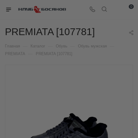
0
PREMIATA [107781]
—
—
—
—
Главная
Каталог
Обувь
Обувь мужская
—
PREMIATA
PREMIATA [107781]