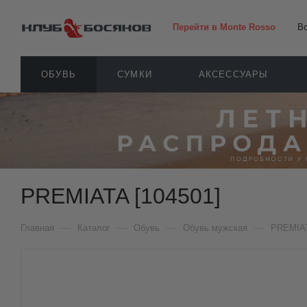
Перейти в Monte Rosso
В
ОБУВЬ
СУМКИ
АКСЕССУАРЫ
PREMIATA [104501]
—
—
—
—
Главная
Каталог
Обувь
Обувь мужская
PREMIA