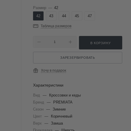
Размер
—
42
42
43
44
45
47
Таблица размеров
В КОРЗИНУ
ЗАРЕЗЕРВИРОВАТЬ
Хочу в подарок
Характеристики
Вид
—
Кроссовки и кеды
Бренд
—
PREMIATA
Сезон
—
Зимние
Цвет
—
Коричневый
Верх
—
Замша
Подкладка
—
Шерсть