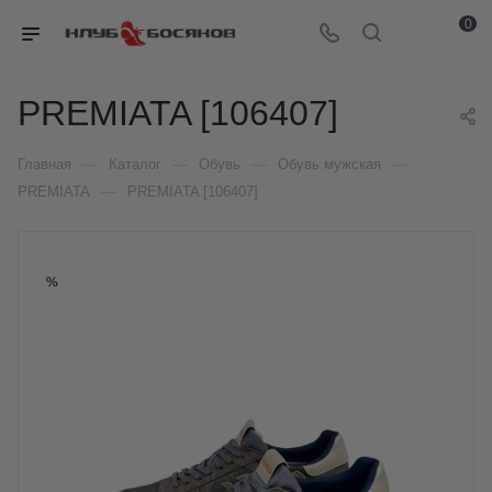
0
PREMIATA [106407]
—
—
—
—
Главная
Каталог
Обувь
Обувь мужская
—
PREMIATA
PREMIATA [106407]
%