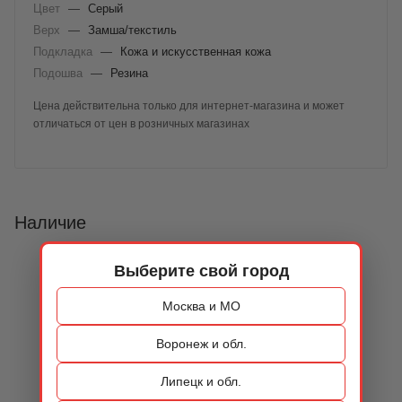
Цвет
—
Серый
Верх
—
Замша/текстиль
Подкладка
—
Кожа и искусственная кожа
Подошва
—
Резина
Цена действительна только для интернет-магазина и может
отличаться от цен в розничных магазинах
Наличие
Выберите свой город
Москва и МО
Воронеж и обл.
Липецк и обл.