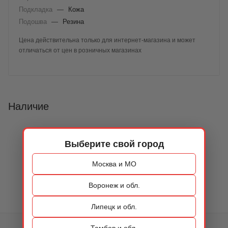
Подкладка
—
Кожа
Подошва
—
Резина
Цена действительна только для интернет-магазина и может
отличаться от цен в розничных магазинах
Наличие
Выберите свой город
Москва и МО
Воронеж и обл.
Липецк и обл.
Тамбов и обл.