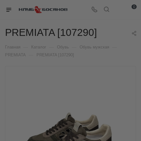
0
PREMIATA [107290]
—
—
—
—
Главная
Каталог
Обувь
Обувь мужская
—
PREMIATA
PREMIATA [107290]