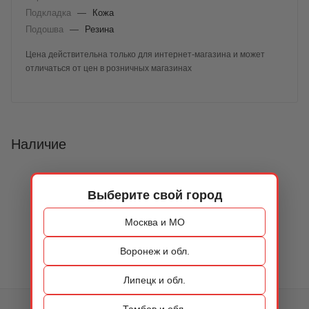
Подкладка
—
Кожа
Подошва
—
Резина
Цена действительна только для интернет-магазина и может
отличаться от цен в розничных магазинах
Наличие
Выберите свой город
Москва и МО
Воронеж и обл.
Липецк и обл.
Тамбов и обл.