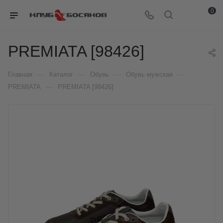
0
PREMIATA [98426]
—
—
—
—
Главная
Каталог
Обувь
Обувь мужская
—
PREMIATA
PREMIATA [98426]