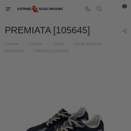
0
PREMIATA [105645]
—
—
—
—
Главная
Каталог
Обувь
Обувь мужская
—
PREMIATA
PREMIATA [105645]