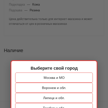
Подкладка
—
Кожа
Подошва
—
Резина
Цена действительна только для интернет-магазина и может
отличаться от цен в розничных магазинах
Наличие
Выберите свой город
Москва и МО
Воронеж и обл.
Липецк и обл.
Тамбов и обл.