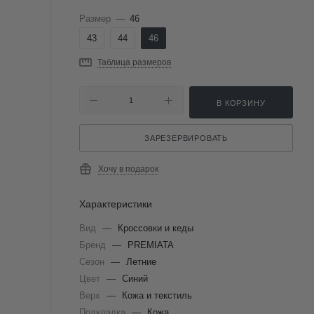
Размер
—
46
43
44
46
Таблица размеров
В КОРЗИНУ
ЗАРЕЗЕРВИРОВАТЬ
Хочу в подарок
Характеристики
Вид
—
Кроссовки и кеды
Бренд
—
PREMIATA
Сезон
—
Летние
Цвет
—
Синий
Верх
—
Кожа и текстиль
Подкладка
—
Кожа