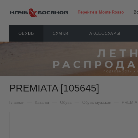
Перейти в Monte Rosso
В
ОБУВЬ
СУМКИ
АКСЕССУАРЫ
PREMIATA [105645]
—
—
—
—
Главная
Каталог
Обувь
Обувь мужская
PREMIA