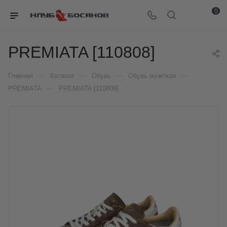
0
PREMIATA [110808]
—
—
—
—
Главная
Каталог
Обувь
Обувь мужская
—
PREMIATA
PREMIATA [110808]