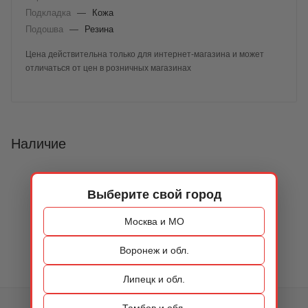
Подкладка
—
Кожа
Подошва
—
Резина
Цена действительна только для интернет-магазина и может
отличаться от цен в розничных магазинах
Наличие
Выберите свой город
Москва и МО
Воронеж и обл.
Липецк и обл.
Тамбов и обл.