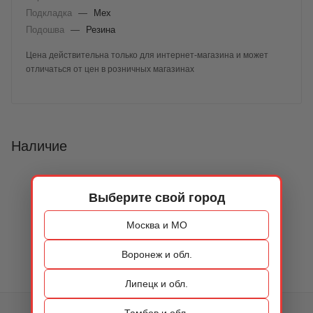
Подкладка
—
Мех
Подошва
—
Резина
Цена действительна только для интернет-магазина и может
отличаться от цен в розничных магазинах
Наличие
Выберите свой город
Москва и МО
Воронеж и обл.
Липецк и обл.
Тамбов и обл.