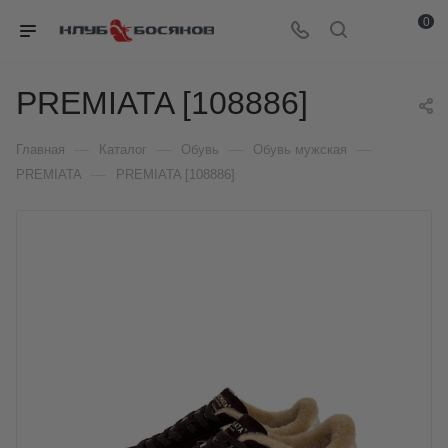
0
PREMIATA [108886]
—
—
—
—
Главная
Каталог
Обувь
Обувь мужская
—
PREMIATA
PREMIATA [108886]