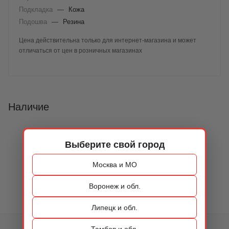
Подкладка
—
Кожа
Подошва
—
Резина
Цена действительна только для интернет-магазина и может
отличаться от цен в розничных магазинах
Наличие
Выберите свой город
Москва и МО
Воронеж и обл.
Липецк и обл.
Тамбов и обл.