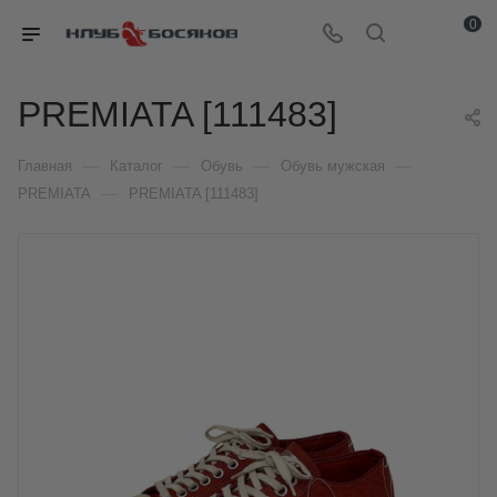
0
PREMIATA [111483]
—
—
—
—
Главная
Каталог
Обувь
Обувь мужская
—
PREMIATA
PREMIATA [111483]