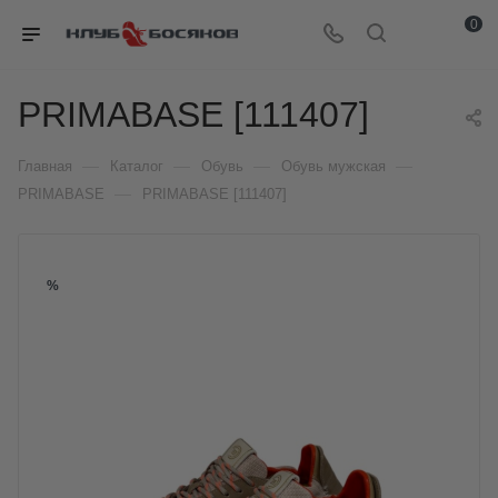
0
PRIMABASE [111407]
—
—
—
—
Главная
Каталог
Обувь
Обувь мужская
—
PRIMABASE
PRIMABASE [111407]
%