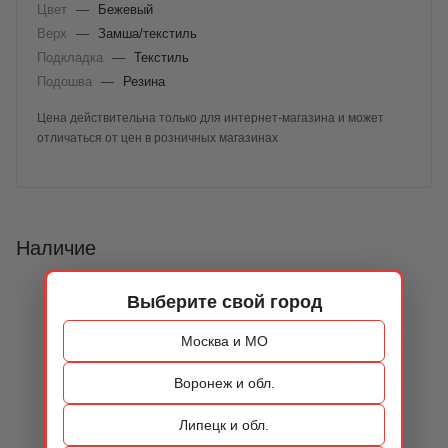
Цвет
—
Бежевый
Верх
—
Замша/текстиль
Подкладка
—
Текстиль
Подошва
—
Резина
Цена действительна только для интернет-магазина и может
отличаться от цен в розничных магазинах
Наличие
Выберите свой город
Москва и МО
Воронеж и обл.
Липецк и обл.