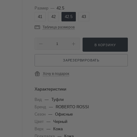
Размер
—
42.5
41
42
42.5
43
Таблица размеров
В КОРЗИНУ
ЗАРЕЗЕРВИРОВАТЬ
Хочу в подарок
Характеристики
Вид
—
Туфли
Бренд
—
ROBERTO ROSSI
Сезон
—
Офисные
Цвет
—
Черный
Верх
—
Кожа
Подкладка
—
Кожа