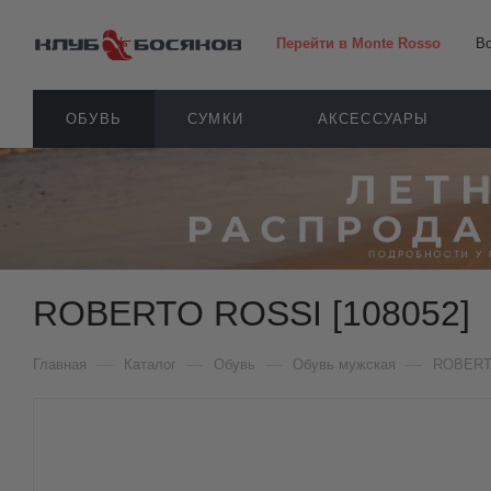
Перейти в Monte Rosso
В
ОБУВЬ
СУМКИ
АКСЕССУАРЫ
ROBERTO ROSSI [108052]
—
—
—
—
Главная
Каталог
Обувь
Обувь мужская
ROBERT