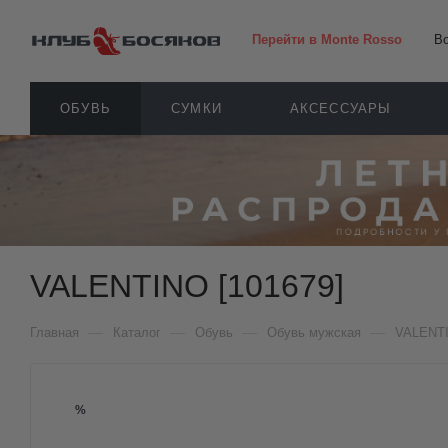
Перейти в Monte Rosso
В
ОБУВЬ
СУМКИ
АКСЕССУАРЫ
VALENTINO [101679]
—
—
—
—
Главная
Каталог
Обувь
Обувь мужская
VALENT
%