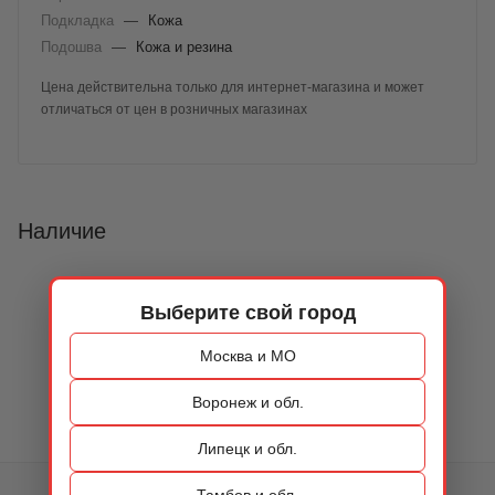
Подкладка
—
Кожа
Подошва
—
Кожа и резина
Цена действительна только для интернет-магазина и может
отличаться от цен в розничных магазинах
Наличие
Выберите свой город
Москва и МО
Воронеж и обл.
Липецк и обл.
Тамбов и обл.