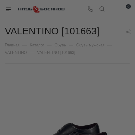
0
VALENTINO [101663]
—
—
—
—
Главная
Каталог
Обувь
Обувь мужская
—
VALENTINO
VALENTINO [101663]