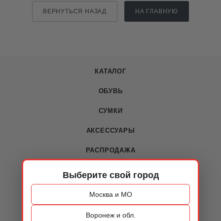
ВЕРНУТЬСЯ НАЗАД
НА ГЛАВНУЮ
КАТАЛОГ
ОБУВЬ
СУМКИ
АКСЕССУАРЫ
РАСПРОДАЖА
Выберите свой город
О КОМПАНИИ
Москва и МО
О компании
Воронеж и обл.
Новости