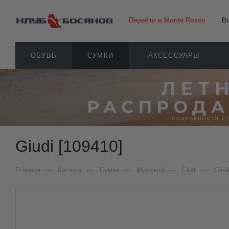
Перейти в Monte Rosso
В
ОБУВЬ
СУМКИ
АКСЕССУАРЫ
Giudi [109410]
—
—
—
—
—
Главная
Каталог
Сумки
Мужской
Giudi
Giud