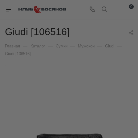
0
Giudi [106516]
—
—
—
—
—
Главная
Каталог
Сумки
Мужской
Giudi
Giudi [106516]