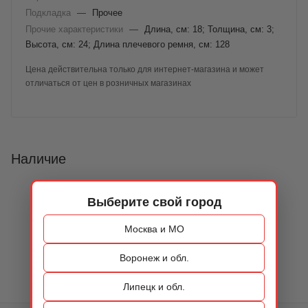
Подкладка
—
Прочее
Прочие характеристики
—
Длина, см: 18; Толщина, см: 3;
Высота, см: 24; Длина плечевого ремня, см: 128
Цена действительна только для интернет-магазина и может
отличаться от цен в розничных магазинах
Наличие
Выберите свой город
Москва и МО
Воронеж и обл.
Липецк и обл.