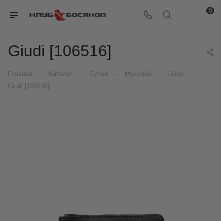
0
Giudi [106516]
—
—
—
—
—
Главная
Каталог
Сумки
Мужской
Giudi
Giudi [106516]