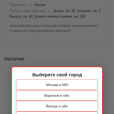
Подкладка
—
Прочее
Прочие характеристики
—
Длина, см: 38; Толщина, см: 7;
Высота, см: 30; Длина плечевого ремня, см: 150
Цена действительна только для интернет-магазина и может
отличаться от цен в розничных магазинах
Наличие
Выберите свой город
Москва и МО
Воронеж и обл.
Липецк и обл.