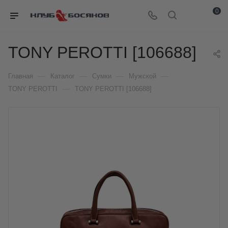
0
TONY PEROTTI [106688]
—
—
—
—
Главная
Каталог
Сумки
Мужской
—
TONY PEROTTI
TONY PEROTTI [106688]