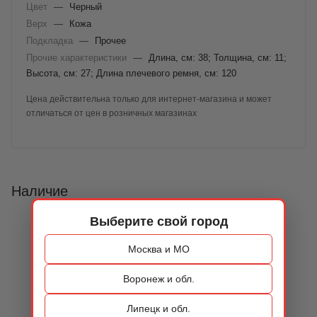
Цвет
—
Черный
Верх
—
Кожа
Подкладка
—
Прочее
Прочие характеристики
—
Длина, см: 38; Толщина, см: 11;
Высота, см: 27; Длина плечевого ремня, см: 120
Цена действительна только для интернет-магазина и может
отличаться от цен в розничных магазинах
Наличие
Выберите свой город
Москва и МО
Воронеж и обл.
Липецк и обл.