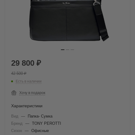
29 800
₽
42 500
₽
Есть в наличии
Хочу в подарок
Характеристики
Вид
—
Папка- Сумка
Бренд
—
TONY PEROTTI
Сезон
—
Офисные