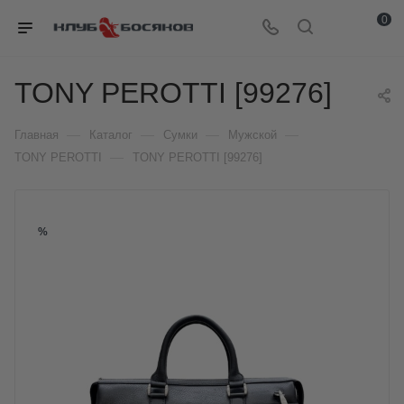
0
TONY PEROTTI [99276]
—
—
—
—
Главная
Каталог
Сумки
Мужской
—
TONY PEROTTI
TONY PEROTTI [99276]
%