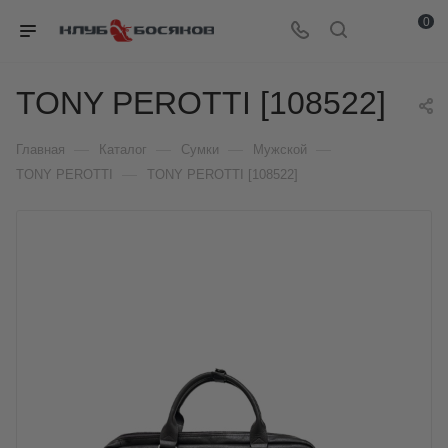
0
TONY PEROTTI [108522]
—
—
—
—
Главная
Каталог
Сумки
Мужской
—
TONY PEROTTI
TONY PEROTTI [108522]