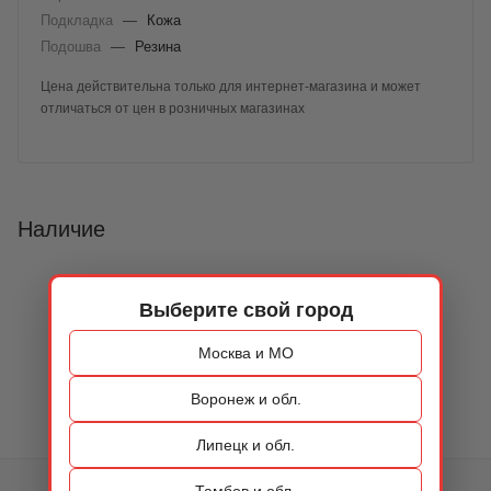
Подкладка
—
Кожа
Подошва
—
Резина
Цена действительна только для интернет-магазина и может
отличаться от цен в розничных магазинах
Наличие
Выберите свой город
Москва и МО
Воронеж и обл.
Липецк и обл.
Тамбов и обл.