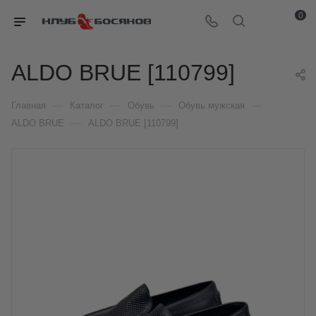
0
ALDO BRUE [110799]
—
—
—
—
Главная
Каталог
Обувь
Обувь мужская
—
ALDO BRUE
ALDO BRUE [110799]