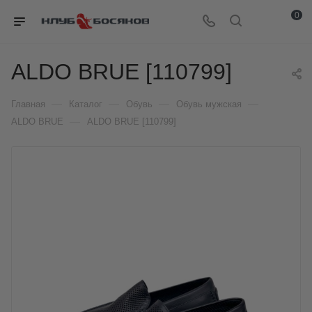
0
ALDO BRUE [110799]
—
—
—
—
Главная
Каталог
Обувь
Обувь мужская
—
ALDO BRUE
ALDO BRUE [110799]