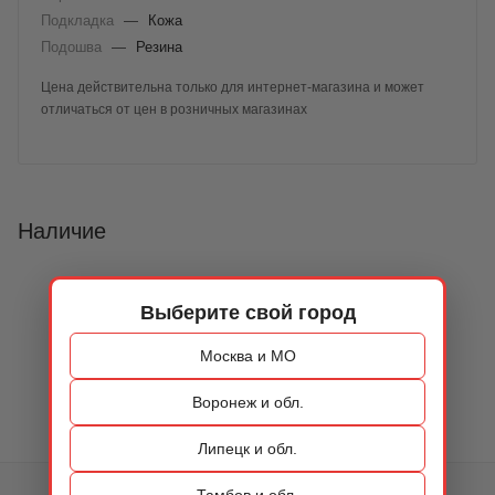
Подкладка
—
Кожа
Подошва
—
Резина
Цена действительна только для интернет-магазина и может
отличаться от цен в розничных магазинах
Наличие
Выберите свой город
Москва и МО
Воронеж и обл.
Липецк и обл.
Тамбов и обл.