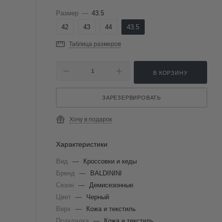
Размер
—
43.5
42
43
44
43.5
Таблица размеров
В КОРЗИНУ
ЗАРЕЗЕРВИРОВАТЬ
Хочу в подарок
Характеристики
Вид
—
Кроссовки и кеды
Бренд
—
BALDININI
Сезон
—
Демисезонные
Цвет
—
Черный
Верх
—
Кожа и текстиль
Подкладка
—
Кожа и текстиль