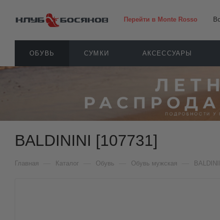
Перейти в Monte Rosso
В
ОБУВЬ
СУМКИ
АКСЕССУАРЫ
BALDININI [107731]
—
—
—
—
Главная
Каталог
Обувь
Обувь мужская
BALDINI