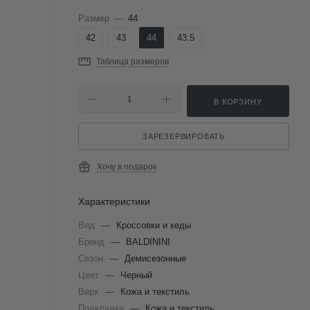
Размер
—
44
42
43
44
43.5
Таблица размеров
В КОРЗИНУ
ЗАРЕЗЕРВИРОВАТЬ
Хочу в подарок
Характеристики
Вид
—
Кроссовки и кеды
Бренд
—
BALDININI
Сезон
—
Демисезонные
Цвет
—
Черный
Верх
—
Кожа и текстиль
Подкладка
—
Кожа и текстиль