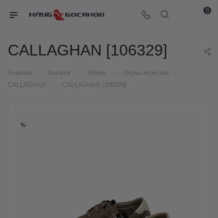
0
CALLAGHAN [106329]
—
—
—
—
Главная
Каталог
Обувь
Обувь мужская
—
CALLAGHAN
CALLAGHAN [106329]
%