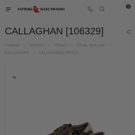
0
CALLAGHAN [106329]
—
—
—
—
Главная
Каталог
Обувь
Обувь мужская
—
CALLAGHAN
CALLAGHAN [106329]
%