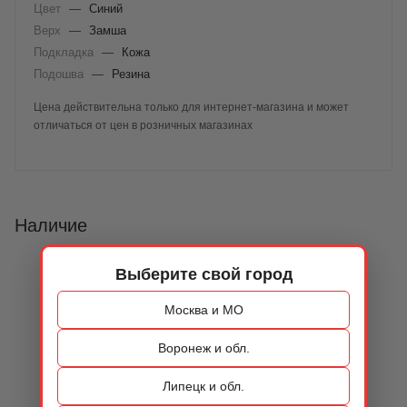
Цвет
—
Синий
Верх
—
Замша
Подкладка
—
Кожа
Подошва
—
Резина
Цена действительна только для интернет-магазина и может
отличаться от цен в розничных магазинах
Наличие
Выберите свой город
Москва и МО
Воронеж и обл.
Липецк и обл.