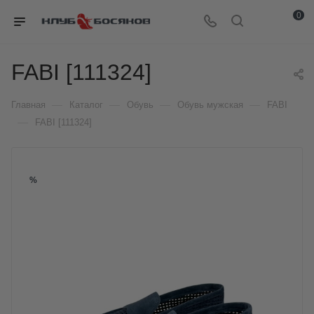
0
FABI [111324]
—
—
—
—
Главная
Каталог
Обувь
Обувь мужская
FABI
—
FABI [111324]
%