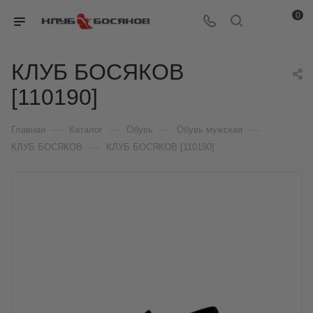
0
КЛУБ БОСЯКОВ
[110190]
—
—
—
—
Главная
Каталог
Обувь
Обувь мужская
—
КЛУБ БОСЯКОВ
КЛУБ БОСЯКОВ [110190]