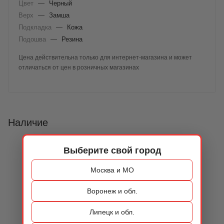
Цвет
—
Черный
Верх
—
Замша
Подкладка
—
Кожа
Подошва
—
Резина
Цена действительна только для интернет-магазина и может
отличаться от цен в розничных магазинах
Наличие
Выберите свой город
Москва и МО
Воронеж и обл.
Липецк и обл.