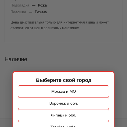
Подкладка
—
Кожа
Подошва
—
Резина
Цена действительна только для интернет-магазина и может
отличаться от цен в розничных магазинах
Наличие
Выберите свой город
Москва и МО
Воронеж и обл.
Липецк и обл.
Тамбов и обл.