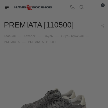
0
PREMIATA [110500]
—
—
—
—
Главная
Каталог
Обувь
Обувь мужская
—
PREMIATA
PREMIATA [110500]