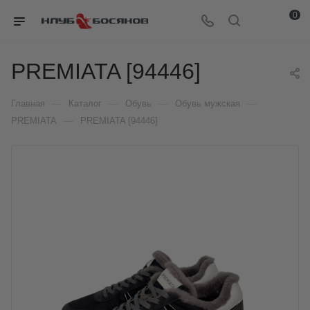
0
PREMIATA [94446]
—
—
—
—
Главная
Каталог
Обувь
Обувь мужская
—
PREMIATA
PREMIATA [94446]