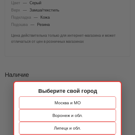
Цвет
—
Серый
Верх
—
Замша/текстиль
Подкладка
—
Кожа
Подошва
—
Резина
Цена действительна только для интернет-магазина и может
отличаться от цен в розничных магазинах
Наличие
Выберите свой город
Москва и МО
Воронеж и обл.
Липецк и обл.