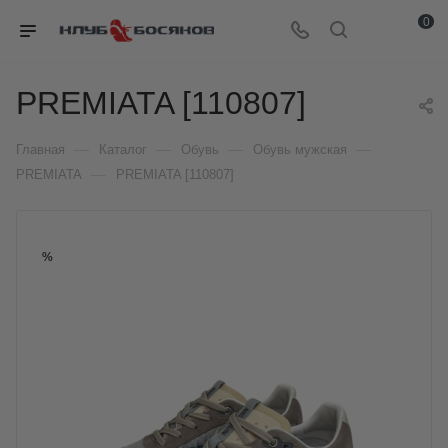
0
PREMIATA [110807]
—
—
—
—
Главная
Каталог
Обувь
Обувь мужская
—
PREMIATA
PREMIATA [110807]
%