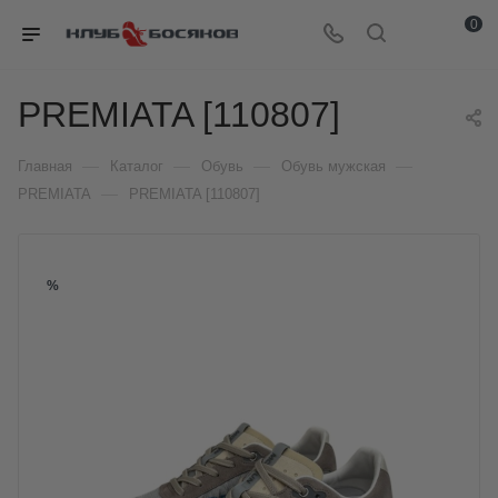
0
PREMIATA [110807]
—
—
—
—
Главная
Каталог
Обувь
Обувь мужская
—
PREMIATA
PREMIATA [110807]
%