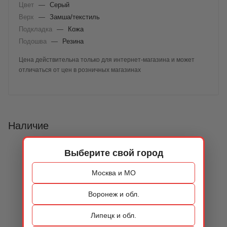
Цвет
—
Серый
Верх
—
Замша/текстиль
Подкладка
—
Кожа
Подошва
—
Резина
Цена действительна только для интернет-магазина и может
отличаться от цен в розничных магазинах
Наличие
Выберите свой город
Москва и МО
Воронеж и обл.
Липецк и обл.