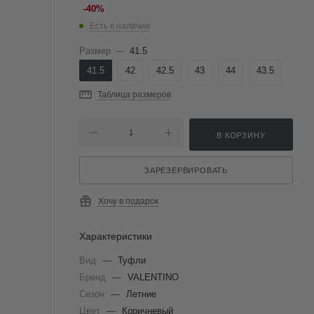
-
40
%
Есть в наличии
Размер
—
41.5
41.5
42
42.5
43
44
43.5
Таблица размеров
В КОРЗИНУ
ЗАРЕЗЕРВИРОВАТЬ
Хочу в подарок
Характеристики
Вид
—
Туфли
Бренд
—
VALENTINO
Сезон
—
Летние
Цвет
—
Коричневый