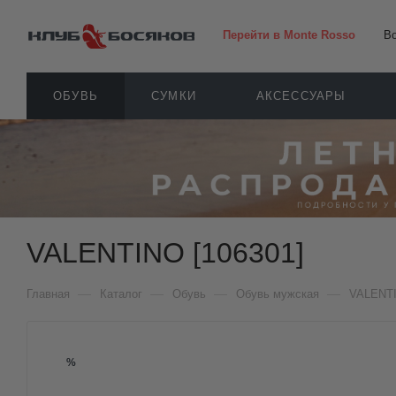
Перейти в Monte Rosso
В
ОБУВЬ
СУМКИ
АКСЕССУАРЫ
VALENTINO [106301]
—
—
—
—
Главная
Каталог
Обувь
Обувь мужская
VALENT
%