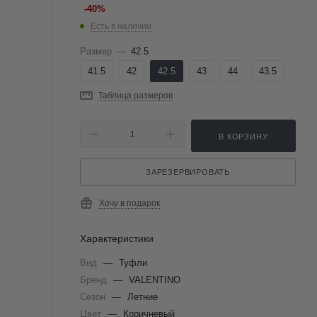
-
40
%
Есть в наличии
Размер
—
42.5
41.5
42
42.5
43
44
43.5
Таблица размеров
В КОРЗИНУ
ЗАРЕЗЕРВИРОВАТЬ
Хочу в подарок
Характеристики
Вид
—
Туфли
Бренд
—
VALENTINO
Сезон
—
Летние
Цвет
—
Коричневый