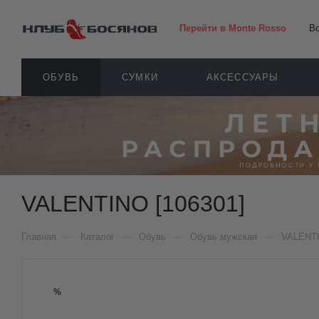
Перейти в Monte Rosso
В
ОБУВЬ
СУМКИ
АКСЕССУАРЫ
VALENTINO [106301]
—
—
—
—
Главная
Каталог
Обувь
Обувь мужская
VALENT
%