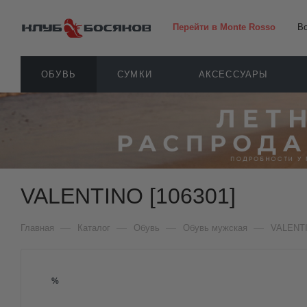
Перейти в Monte Rosso
В
ОБУВЬ
СУМКИ
АКСЕССУАРЫ
VALENTINO [106301]
—
—
—
—
Главная
Каталог
Обувь
Обувь мужская
VALENT
%