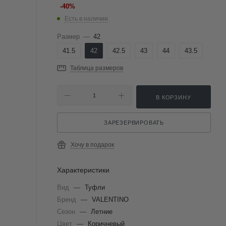
-
40
%
Есть в наличии
Размер
—
42
41.5
42
42.5
43
44
43.5
Таблица размеров
В КОРЗИНУ
ЗАРЕЗЕРВИРОВАТЬ
Хочу в подарок
Характеристики
Вид
—
Туфли
Бренд
—
VALENTINO
Сезон
—
Летние
Цвет
—
Коричневый